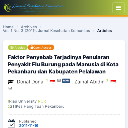
Home
/
Archives
/
Vol. 1 No. 3 (2011): Jurnal Kesehatan Komunitas
/
Articles
Articles
Open Access
Faktor Penyebab Terjadinya Penularan
Penyakit Flu Burung pada Manusia di Kota
Pekanbaru dan Kabupaten Pelalawan
1
2
Donal Donal
,
Zainal Abidin
ROR
Riau University
ROR
1
STIKes Hang Tuah Pekanbaru
2
Published
2011-11-16