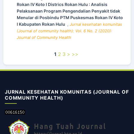
Rokan IV Koto I Districs Rokan Hulu : Analisis
Pelaksanaan Program Pengendalian Penyakit tidak
Menular di Posbindu PTM Puskesmas Rokan IV Koto
I Kabupaten Rokan Hulu
,
Jurnal kesehatan komunitas
(Journal of community health): Vol. 6 No. 2 (2020):
Journal of Community Health
1
2
3
>
>>
JURNAL KESEHATAN KOMUNITAS (JOURNAL OF
COMMUNITY HEALTH)