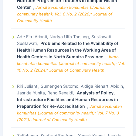
Nutrition Program for Toddlers in Kampar Health
Center
,
Jurnal kesehatan komunitas (Journal of
community health): Vol. 6 No. 2 (2020): Journal of
Community Health
Ade Fitri Arianti, Nadya Ulfa Tanjung, Susilawati
Susilawati,
Problems Related to the Availability of
Health Human Resources in the Working Area of
Health Centers in North Sumatra Province
,
Jurnal
kesehatan komunitas (Journal of community health): Vol.
10 No. 2 (2024): Journal of Community Health
Riri Julianti, Sumengen Sutomo, Aldiga Rienarti Abidin,
Jasrida Yunita, Reno Renaldi,
Analysis of Policy,
Infrastructure Facilities and Human Resources in
Preparation for Re-Accreditation
,
Jurnal kesehatan
komunitas (Journal of community health): Vol. 7 No. 3
(2021): Journal of Community Health
Zulfahman, Syafrani Syafrani , Yanwir Kamal, Jasrida