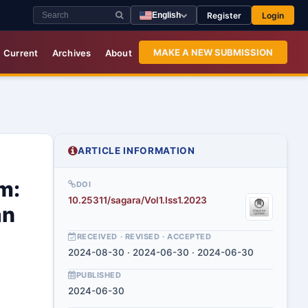
Register
Login
English
MAKE A NEW SUBMISSION
Current
Archives
About
ARTICLE INFORMATION
m:
DOI
10.25311/sagara/Vol1.Iss1.2023
an
RECEIVED · REVISED · ACCEPTED
2024-08-30 · 2024-06-30 · 2024-06-30
PUBLISHED
2024-06-30