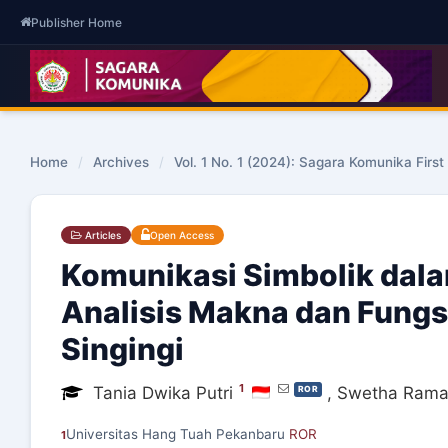
Publisher Home
Home
/
Archives
/
Vol. 1 No. 1 (2024): Sagara Komunika Firs
Articles
Open Access
Komunikasi Simbolik dal
Analisis Makna dan Fung
Singingi
1
Tania Dwika Putri
,
Swetha Rama
ROR
Universitas Hang Tuah Pekanbaru
ROR
1