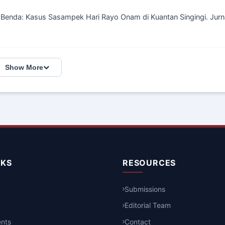
k Benda: Kasus Sasampek Hari Rayo Onam di Kuantan Singingi. Jurn
Show More
NKS
RESOURCES
Submissions
Editorial Team
nts
Contact