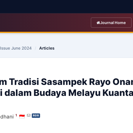
Journal Home
t Issue June 2024
/
Articles
am Tradisi Sasampek Rayo Ona
si dalam Budaya Melayu Kuant
1
dhani
ROR