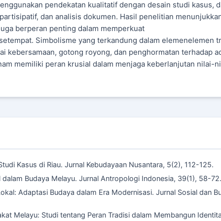
Menggunakan pendekatan kualitatif dengan desain studi kasus, d
rtisipatif, dan analisis dokumen. Hasil penelitian menunjukka
pi juga berperan penting dalam memperkuat
u setempat. Simbolisme yang terkandung dalam elemenelemen tr
lai kebersamaan, gotong royong, dan penghormatan terhadap a
am memiliki peran krusial dalam menjaga keberlanjutan nilai-ni
tudi Kasus di Riau. Jurnal Kebudayaan Nusantara, 5(2), 112-125.
ual dalam Budaya Melayu. Jurnal Antropologi Indonesia, 39(1), 58-72
 Lokal: Adaptasi Budaya dalam Era Modernisasi. Jurnal Sosial dan B
akat Melayu: Studi tentang Peran Tradisi dalam Membangun Identit