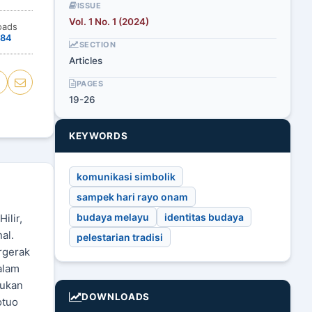
ISSUE
Vol. 1 No. 1 (2024)
oads
84
SECTION
Articles
PAGES
19-26
KEYWORDS
komunikasi simbolik
sampek hari rayo onam
budaya melayu
identitas budaya
ilir,
al.
pelestarian tradisi
rgerak
alam
kukan
DOWNLOADS
otuo