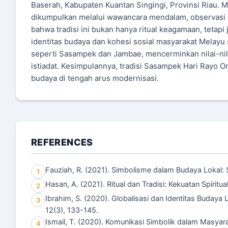
Baserah, Kabupaten Kuantan Singingi, Provinsi Riau. 
dikumpulkan melalui wawancara mendalam, observasi pa
bahwa tradisi ini bukan hanya ritual keagamaan, teta
identitas budaya dan kohesi sosial masyarakat Melay
seperti Sasampek dan Jambae, mencerminkan nilai-ni
istiadat. Kesimpulannya, tradisi Sasampek Hari Rayo On
budaya di tengah arus modernisasi.
REFERENCES
Fauziah, R. (2021). Simbolisme dalam Budaya Lokal: S
1
Hasan, A. (2021). Ritual dan Tradisi: Kekuatan Spirit
2
Ibrahim, S. (2020). Globalisasi dan Identitas Budaya
3
12(3), 133-145.
Ismail, T. (2020). Komunikasi Simbolik dalam Masyar
4