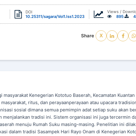
Views / Downl
DOI
10.25311/sagara/Vol1.Iss1.2023
895
4
Share
X
 masyarakat Kenegerian Kototuo Baserah, Kecamatan Kuantan H
 masyarakat, ritus, dan perayaanperayaan atau upacara tradision
sasi sosial dimana semua pemimpin adat setiap suku akan be
enjalankan tradisi ini. Sistem organisasi ini juga tercermin d
 Baserah menuju Rumah Suku masing-masing. Penelitian ini dila
kasi dalam tradisi Sasampek Hari Rayo Onam di Kenegerian Kot