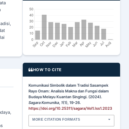
ata
n
adisi,
dat
lai
HOW TO CITE
Komunikasi Simbolik dalam Tradisi Sasampek
Rayo Onam: Analisis Makna dan Fungsi dalam
Budaya Melayu Kuantan Singingi. (2024).
Sagara Komunika
,
1
(1), 19-26.
.
https://doi.org/10.25311/sagara/Vol1.Iss1.2023
udaya,
MORE CITATION FORMATS
as