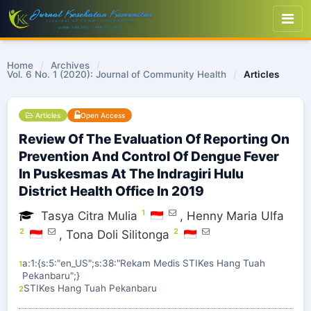
Home
/
Archives
/
Vol. 6 No. 1 (2020): Journal of Community Health
/
Articles
Articles
Open Access
Review Of The Evaluation Of Reporting On
Prevention And Control Of Dengue Fever
In Puskesmas At The Indragiri Hulu
District Health Office In 2019
1
Tasya Citra Mulia
,
Henny Maria Ulfa
2
2
,
Tona Doli Silitonga
a:1:{s:5:"en_US";s:38:"Rekam Medis STIKes Hang Tuah
1
Pekanbaru";}
STIKes Hang Tuah Pekanbaru
2