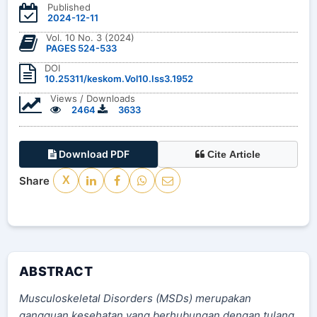
Published
2024-12-11
Vol. 10 No. 3 (2024)
PAGES 524-533
DOI
10.25311/keskom.Vol10.Iss3.1952
Views / Downloads
2464
3633
Download PDF
Cite Article
Share
X
ABSTRACT
Musculoskeletal Disorders (MSDs) merupakan
gangguan kesehatan yang berhubungan dengan tulang,