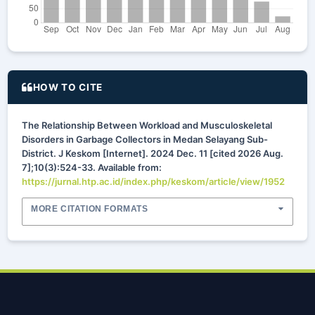
HOW TO CITE
The Relationship Between Workload and Musculoskeletal
Disorders in Garbage Collectors in Medan Selayang Sub-
District. J Keskom [Internet]. 2024 Dec. 11 [cited 2026 Aug.
7];10(3):524-33. Available from:
https://jurnal.htp.ac.id/index.php/keskom/article/view/1952
MORE CITATION FORMATS