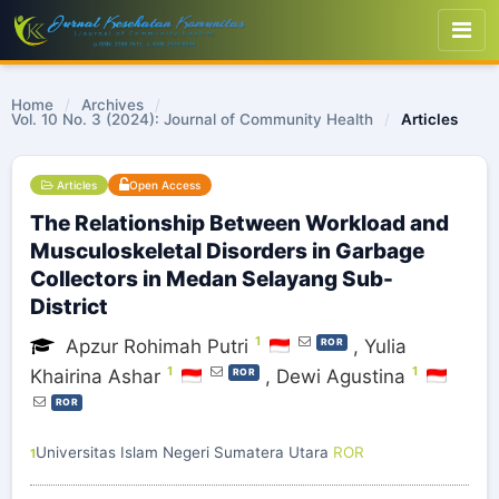
Home
/
Archives
/
Vol. 10 No. 3 (2024): Journal of Community Health
/
Articles
Articles
Open Access
The Relationship Between Workload and
Musculoskeletal Disorders in Garbage
Collectors in Medan Selayang Sub-
District
1
Apzur Rohimah Putri
,
Yulia
ROR
1
1
Khairina Ashar
,
Dewi Agustina
ROR
ROR
Universitas Islam Negeri Sumatera Utara
ROR
1