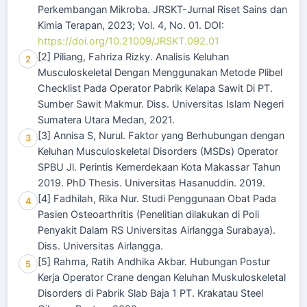
Perkembangan Mikroba. JRSKT-Jurnal Riset Sains dan
Kimia Terapan, 2023; Vol. 4, No. 01. DOI:
https://doi.org/10.21009/JRSKT.092.01
[2] Piliang, Fahriza Rizky. Analisis Keluhan
2
Musculoskeletal Dengan Menggunakan Metode Plibel
Checklist Pada Operator Pabrik Kelapa Sawit Di PT.
Sumber Sawit Makmur. Diss. Universitas Islam Negeri
Sumatera Utara Medan, 2021.
[3] Annisa S, Nurul. Faktor yang Berhubungan dengan
3
Keluhan Musculoskeletal Disorders (MSDs) Operator
SPBU Jl. Perintis Kemerdekaan Kota Makassar Tahun
2019. PhD Thesis. Universitas Hasanuddin. 2019.
[4] Fadhilah, Rika Nur. Studi Penggunaan Obat Pada
4
Pasien Osteoarthritis (Penelitian dilakukan di Poli
Penyakit Dalam RS Universitas Airlangga Surabaya).
Diss. Universitas Airlangga.
[5] Rahma, Ratih Andhika Akbar. Hubungan Postur
5
Kerja Operator Crane dengan Keluhan Muskuloskeletal
Disorders di Pabrik Slab Baja 1 PT. Krakatau Steel