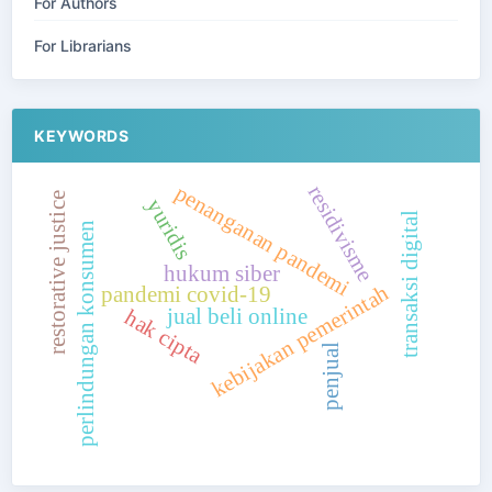
For Authors
For Librarians
KEYWORDS
penanganan pandemi
residivisme
restorative justice
yuridis
transaksi digital
perlindungan konsumen
hukum siber
kebijakan pemerintah
pandemi covid-19
jual beli online
hak cipta
penjual