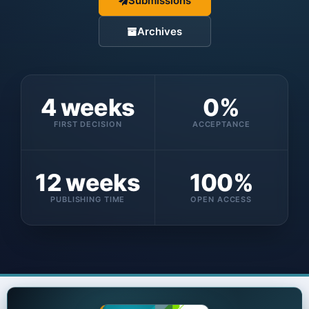
Submissions
Archives
4 weeks
0%
FIRST DECISION
ACCEPTANCE
12 weeks
100%
PUBLISHING TIME
OPEN ACCESS