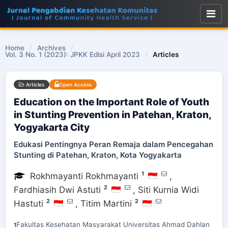
Home
/
Archives
/
Vol. 3 No. 1 (2023): JPKK Edisi April 2023
/
Articles
Articles
Open Access
Education on the Important Role of Youth
in Stunting Prevention in Patehan, Kraton,
Yogyakarta City
Edukasi Pentingnya Peran Remaja dalam Pencegahan
Stunting di Patehan, Kraton, Kota Yogyakarta
1
Rokhmayanti Rokhmayanti
,
2
Fardhiasih Dwi Astuti
,
Siti Kurnia Widi
2
2
Hastuti
,
Titim Martini
Fakultas Kesehatan Masyarakat Universitas Ahmad Dahlan
1