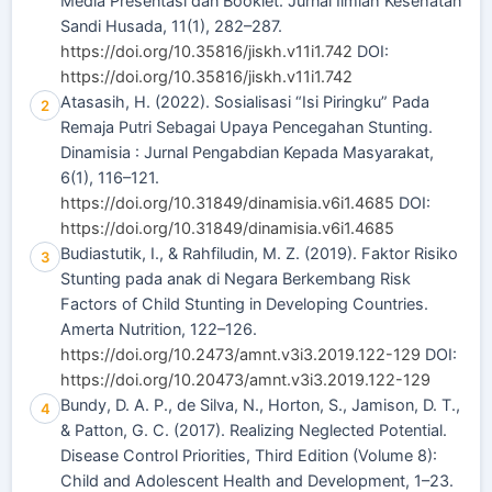
Media Presentasi dan Booklet. Jurnal Ilmiah Kesehatan
Sandi Husada, 11(1), 282–287.
https://doi.org/10.35816/jiskh.v11i1.742
DOI:
https://doi.org/10.35816/jiskh.v11i1.742
Atasasih, H. (2022). Sosialisasi “Isi Piringku” Pada
2
Remaja Putri Sebagai Upaya Pencegahan Stunting.
Dinamisia : Jurnal Pengabdian Kepada Masyarakat,
6(1), 116–121.
https://doi.org/10.31849/dinamisia.v6i1.4685
DOI:
https://doi.org/10.31849/dinamisia.v6i1.4685
Budiastutik, I., & Rahfiludin, M. Z. (2019). Faktor Risiko
3
Stunting pada anak di Negara Berkembang Risk
Factors of Child Stunting in Developing Countries.
Amerta Nutrition, 122–126.
https://doi.org/10.2473/amnt.v3i3.2019.122-129
DOI:
https://doi.org/10.20473/amnt.v3i3.2019.122-129
Bundy, D. A. P., de Silva, N., Horton, S., Jamison, D. T.,
4
& Patton, G. C. (2017). Realizing Neglected Potential.
Disease Control Priorities, Third Edition (Volume 8):
Child and Adolescent Health and Development, 1–23.