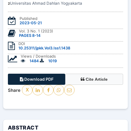
Universitas Ahmad Dahlan Yogyakarta
2
Published
2023-05-21
Vol. 3 No. 1 (2023)
PAGES 8-14
DOI
10.25311/jpkk.Vol3.Iss1.1438
Views / Downloads
1484
1019
Download PDF
Cite Article
Share
X
ABSTRACT